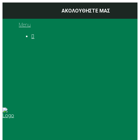
ΑΚΟΛΟΥΘΗΣΤΕ ΜΑΣ
Menu

Ιστορία
Διοικητικό Συμβούλιο
Προπονητές
Αθλήματα
Basketball
Αγώνες Μπάσκετ 2025 –
2026
Ρυθμική Γυμναστική
Tennis
Yoga
Γήπεδα