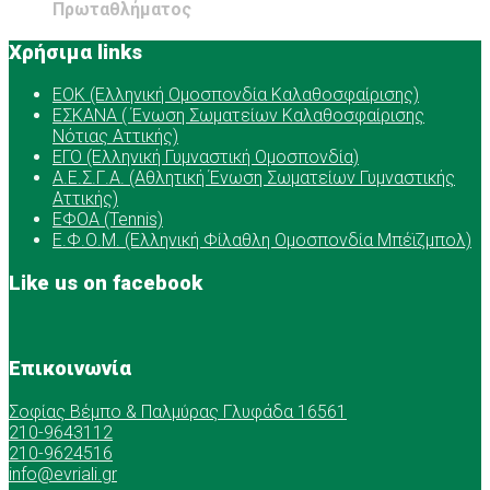
Πρωταθλήματος
Χρήσιμα links
ΕOK (Ελληνική Ομοσπονδία Καλαθοσφαίρισης)
ΕΣΚΑΝΑ ( Ένωση Σωματείων Καλαθοσφαίρισης
Νότιας Αττικής)
ΕΓΟ (Ελληνική Γυμναστική Ομοσπονδία)
Α.Ε.Σ.Γ.Α. (Αθλητική Ένωση Σωματείων Γυμναστικής
Αττικής)
ΕΦΟΑ (Tennis)
Ε.Φ.Ο.Μ. (Ελληνική Φίλαθλη Ομοσπονδία Μπέϊζμπολ)
Like us on facebook
Επικοινωνία
Σοφίας Βέμπο & Παλμύρας Γλυφάδα 16561
210-9643112
210-9624516
info@evriali.gr