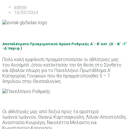
admin
16/03/2024
Αποτελέσματα Προκριματικού Αγώνα Ρυθμικής Α΄- Β΄κατ. (Α΄- Β΄ -Γ’
-Δ΄περιφ.)
Πολύ καλή εμφάνιση πραγματοποίησαν οι αθλήτριες μας
του Ανσάμπλ ,όπου κατέκτησαν την 6η θεση στο Σύνθετο
και έβαλαν πλώρη για το Πανελλήνιο Πρωτάθλημα Α’
Κατηγορίας Γυναικών που θα πραγματοποιηθεί 5 – 7
Απριλίου στην Θεσσαλονίκη.
Οι αθλήτριές μας από δεξιά προς τα αριστερά:
Ιωάννα Ιωάννου, Θεανώ Καρτσαγκούλη, Λίλιαν Αποστολίδη,
Αναστασία Κουριέρη, Νικολέττα Μελανίτη και
Κωνσταντίνα Καρούσου.