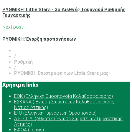
ΡΥΘΜΙΚΗ: Little Stars - 3ο Διεθνές Τουρνουά Ρυθμικής
Γυμναστικής
Next post
ΡΥΘΜΙΚΗ: Έναρξη προπονήσεων
/
Ρυθμική
/
ΡΥΘΜΙΚΗ: Επιστροφή των Little Stars μας!
Χρήσιμα links
ΕOK (Ελληνική Ομοσπονδία Καλαθοσφαίρισης)
ΕΣΚΑΝΑ ( Ένωση Σωματείων Καλαθοσφαίρισης
Νότιας Αττικής)
ΕΓΟ (Ελληνική Γυμναστική Ομοσπονδία)
Α.Ε.Σ.Γ.Α. (Αθλητική Ένωση Σωματείων Γυμναστικής
Αττικής)
ΕΦΟΑ (Tennis)