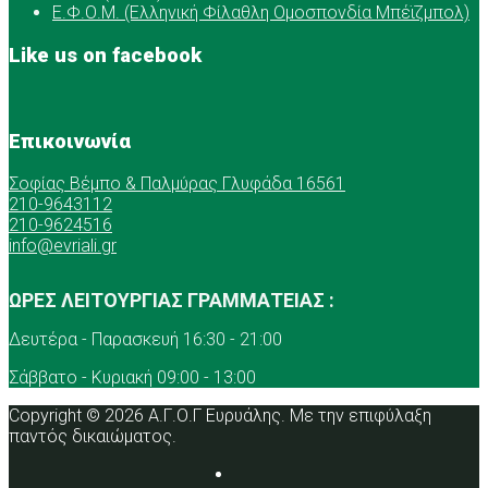
Ε.Φ.Ο.Μ. (Ελληνική Φίλαθλη Ομοσπονδία Μπέϊζμπολ)
Like us on facebook
Επικοινωνία
Σοφίας Βέμπο & Παλμύρας Γλυφάδα 16561
210-9643112
210-9624516
info@evriali.gr
ΩΡΕΣ ΛΕΙΤΟΥΡΓΙΑΣ ΓΡΑΜΜΑΤΕΙΑΣ :
Δευτέρα - Παρασκευή 16:30 - 21:00
Σάββατο - Κυριακή 09:00 - 13:00
Copyright © 2026 Α.Γ.Ο.Γ Ευρυάλης. Με την επιφύλαξη
παντός δικαιώματος.