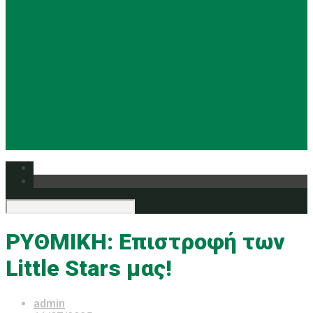
Basketball
Ρυθμική
Tennis
Yoga
Ευρυάλη TV
Δελτία τύπου
ΡΥΘΜΙΚΗ: Επιστροφή των
Little Stars μας!
admin