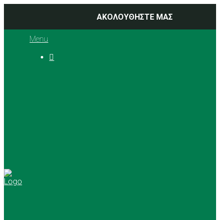
ΑΚΟΛΟΥΘΗΣΤΕ ΜΑΣ
Menu

Ιστορία
Διοικητικό Συμβούλιο
Προπονητές
Αθλήματα
Basketball
Αγώνες Μπάσκετ 2025 –
2026
Ρυθμική Γυμναστική
Tennis
Yoga
Γήπεδα