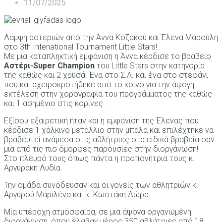
11/07/2025
Λάμψη αστεριών από την Άννα Κοζάκου και Έλενα Μαρούλη
στο 3th Intenational Tournament Little Stars!
Με μια καταπληκτική εμφάνιση η Άννα κέρδισε το βραβείο
Αστέρι-Super Champion
του Little Stars στην κατηγορία
της καθώς και 2 χρυσά. Ένα στο Σ.Α. και ένα στο στεφάνι
που καταχειροκροτήθηκε από το κοινό για την άψογη
εκτέλεση στην χορογραφία του προγράμματος της καθώς
και 1 ασημένιο στις κορίνες.
Εξίσου εξαιρετική ήταν και η εμφάνιση της Έλενας που
κέρδισε 1 χάλκινο μετάλλιο στην μπάλα και επιλέχτηκε να
βραβευτεί ανάμεσα στις αθλήτριες στα ειδικά βραβεία σαν
μια από τις πιο όμορφες παρουσίες στην διοργάνωση!
Στο πλευρό τους όπως πάντα η προπονήτρια τους κ.
Αργυράκη Λυδία.
Την ομάδα συνόδευσαν και οι γονείς των αθλητριών κ.
Αργυρού Μαριλένα και κ. Κωστάκη Δώρα.
Μία υπέροχη ατμόσφαιρα, σε μια άψογα οργανωμένη
διοργάνωση, όπου έλαβαν μέρος 350 αθλήτριες από 18